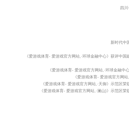
四川
新时代中
《爱游戏体育- 爱游戏官方网站,·环球金融中心》获评中
《爱游戏体育- 爱游戏官方网站,·环球金融中
《爱游戏体育- 爱游戏官方网站
《爱游戏体育- 爱游戏官方网站,·天御》示范区荣
《爱游戏体育- 爱游戏官方网站,·澜山)》示范区荣