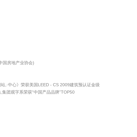
(中国房地产业协会)
,·中心》荣获美国LEED - CS 2009建筑预认证金级
,集团观字系荣获“中国产品品牌”TOP50