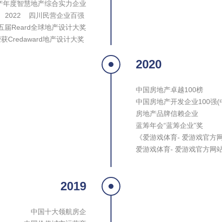
产年度智慧地产综合实力企业
2022    四川民营企业百强 
届Reard全球地产设计大奖
Credaward地产设计大奖 
2020
中国房地产卓越100榜
中国房地产开发企业100强
房地产品牌信赖企业
蓝筹年会“蓝筹企业”奖
《爱游戏体育- 爱游戏官方网站
爱游戏体育- 爱游戏官方网站
2019
中国十大领航房企