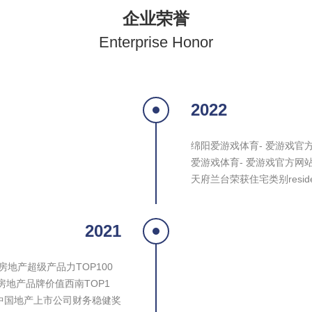
企业荣誉
Enterprise Honor
2022
绵阳爱游戏体育- 爱游戏官
爱游戏体育- 爱游戏官方网站
天府兰台荣获住宅类别residen
2021
房地产超级产品力TOP100   
地产品牌价值西南TOP1    
中国地产上市公司财务稳健奖