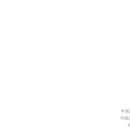
中国
中国房