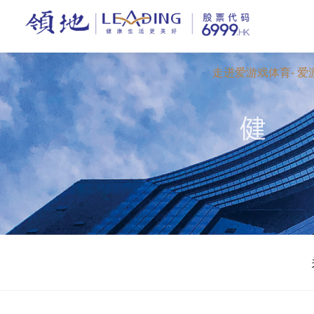
走进爱游戏体育- 爱